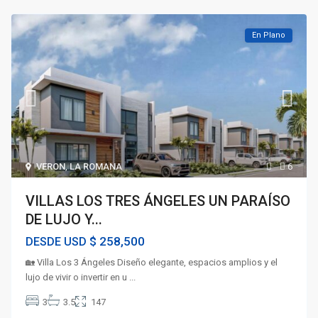
En Plano
VERON
,
LA ROMANA
6
VILLAS LOS TRES ÁNGELES UN PARAÍSO
DE LUJO Y...
$ 258,500
DESDE USD
🏡 Villa Los 3 Ángeles Diseño elegante, espacios amplios y el
lujo de vivir o invertir en u
...
3
3.5
147