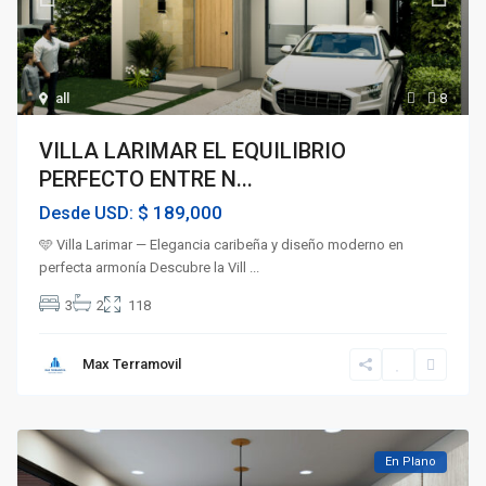
all
8
VILLA LARIMAR EL EQUILIBRIO
PERFECTO ENTRE N...
$ 189,000
Desde USD:
🩵 Villa Larimar — Elegancia caribeña y diseño moderno en
perfecta armonía Descubre la Vill
...
3
2
118
Max Terramovil
En Plano