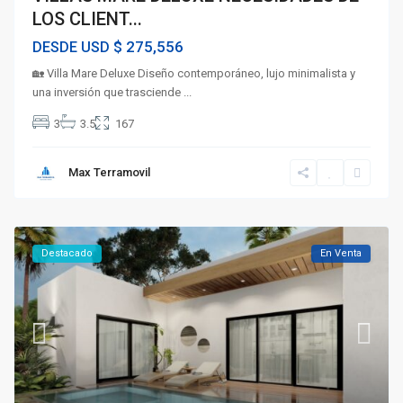
LOS CLIENT...
$ 275,556
DESDE USD
🏡 Villa Mare Deluxe Diseño contemporáneo, lujo minimalista y
una inversión que trasciende
...
3
3.5
167
Max Terramovil
Destacado
En Venta