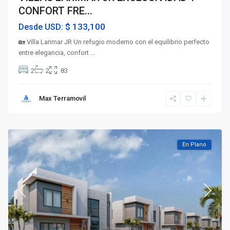
CONFORT FRE...
$ 133,100
Desde USD:
🏡 Villa Larimar JR Un refugio moderno con el equilibrio perfecto
entre elegancia, confort
...
2
2
83
Max Terramovil
En Plano