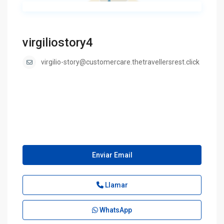
virgiliostory4
virgilio-story@customercare.thetravellersrest.click
Enviar Email
Llamar
WhatsApp