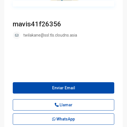
mavis41f26356
twilakane@ssl.tls.cloudns.asia
Enviar Email
Llamar
WhatsApp