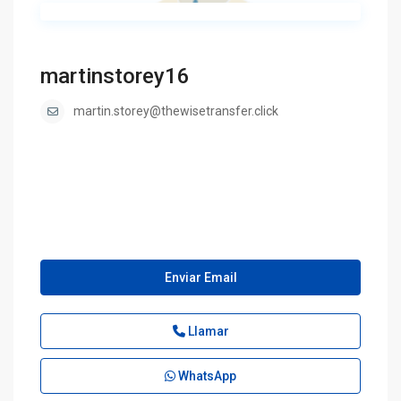
martinstorey16
martin.storey@thewisetransfer.click
Enviar Email
Llamar
WhatsApp