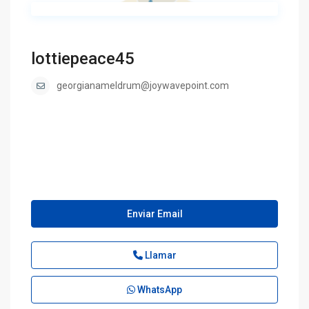
lottiepeace45
georgianameldrum@joywavepoint.com
Enviar Email
Llamar
WhatsApp