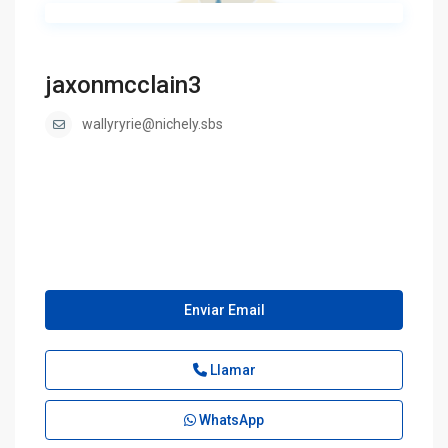
jaxonmcclain3
wallyryrie@nichely.sbs
Enviar Email
Llamar
WhatsApp