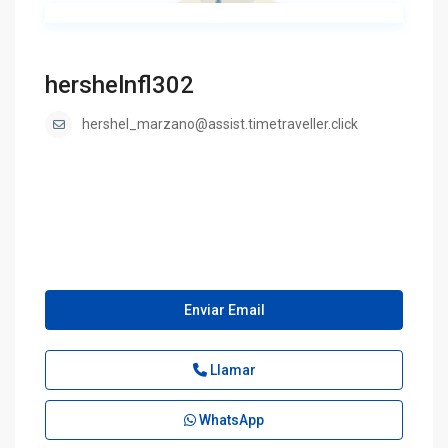
hershelnfl302
hershel_marzano@assist.timetraveller.click
Enviar Email
Llamar
WhatsApp