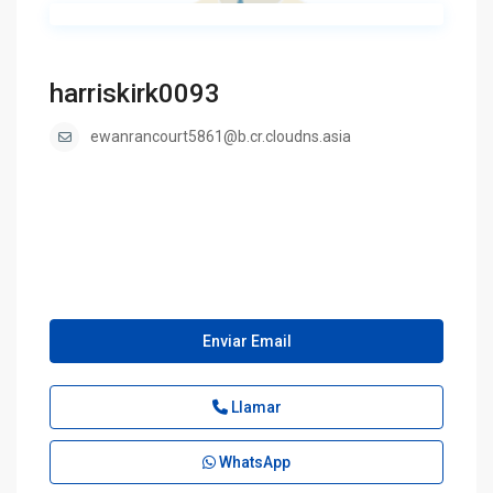
harriskirk0093
ewanrancourt5861@b.cr.cloudns.asia
Enviar Email
Llamar
WhatsApp