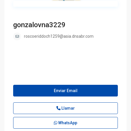
gonzalovna3229
roscoeriddoch1259@asia.dnsabr.com
Enviar Email
Llamar
WhatsApp