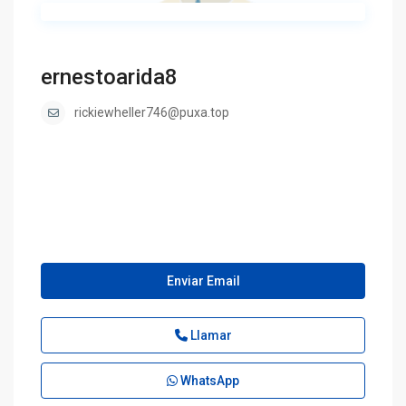
ernestoarida8
rickiewheller746@puxa.top
Enviar Email
Llamar
WhatsApp