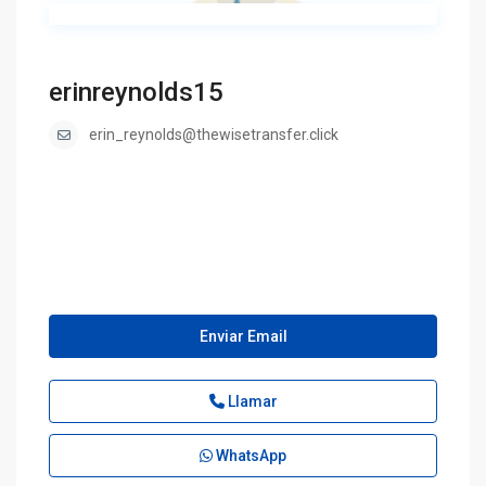
erinreynolds15
erin_reynolds@thewisetransfer.click
Enviar Email
Llamar
WhatsApp