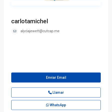
carlotamichel
alyciajewett@cutcap.me
Enviar Email
Llamar
WhatsApp