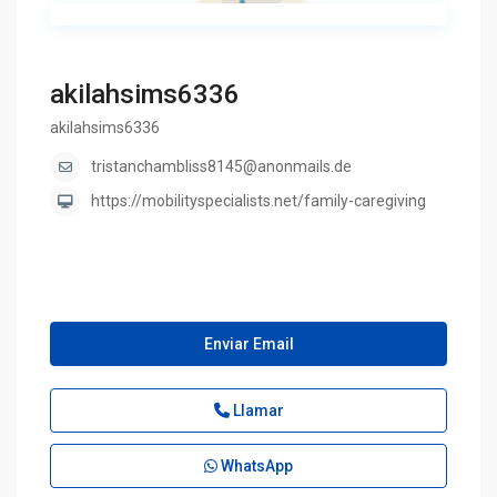
akilahsims6336
akilahsims6336
tristanchambliss8145@anonmails.de
https://mobilityspecialists.net/family-caregiving
Enviar Email
Llamar
WhatsApp