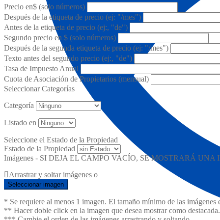
Precio en$ (solo números)
Después de la etiqueta de precio (ej: "/mes")
Antes de la etiqueta de precio (ej:, "de")
Segundo precio en $ (solo números)
Después de la segunda etiqueta de precio (ej: "/mes")
Texto antes del segundo precio (ej:, "de")
Tasa de Impuesto Anual
Cuota de Asociación de Propietarios (mensual)
Seleccionar Categorías
Categoría
Listado en
Seleccione el Estado de la Propiedad
Estado de la Propiedad
Imágenes - SI DEJA EL CAMPO VACÍO, SE MOSTRARÁ U
Arrastrar y soltar imágenes o
Seleccionar imagen
* Se requiere al menos 1 imagen. El tamaño mínimo de las imágenes e
** Hacer doble click en la imagen que desea mostrar como destacada.
*** Cambie el orden de las imágenes arrastrando y soltando.