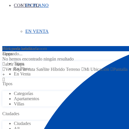
CONTACTO
EN PLANO
EN VENTA
click para habilitar zoom
Búsqueda avanzada
cargando...
Tipos
No hemos encontrado ningún resultado
Tipos
abrir mapa
En Plano
Ver
Hoja de ruta
Satélite
Híbrido
Terreno
Mi Ubicación
Pantalla
En Venta
Tipos
Categorías
Apartamentos
Villas
Ciudades
Ciudades
All