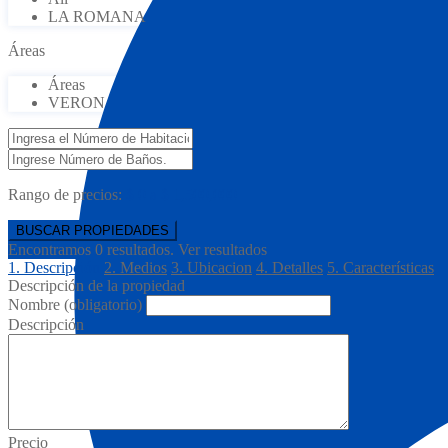
LA ROMANA
Áreas
Áreas
VERON
Rango de precios:
$ 0 a $ 1,500,000
Encontramos
0
resultados.
Ver resultados
1. Descripción
2. Medios
3. Ubicacion
4. Detalles
5. Características
Descripción de la propiedad
Nombre (obligatorio)
Descripción
Precio